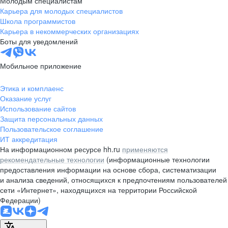
Молодым специалистам
Карьера для молодых специалистов
pr@nsk.hh.ru
Школа программистов
Карьера в некоммерческих организациях
Минск
Боты для уведомлений
пр-т Дзержинского, д. 57,
10 этаж, помещение 45-1
Мобильное приложение
+375 (17)
336-03-02
Этика и комплаенс
pr@rabota.by
Оказание услуг
Использование сайтов
Алматы
Защита персональных данных
Пользовательское соглашение
пр. Абая, д. 151, БЦ Алатау,
ИТ аккредитация
12 этаж, офис 1209
На информационном ресурсе hh.ru
применяются
+7 727 232-13-13
рекомендательные технологии
(информационные технологии
pr@headhunter.com.kz
предоставления информации на основе сбора, систематизации
и анализа сведений, относящихся к предпочтениям пользователей
сети «Интернет», находящихся на территории Российской
Федерации)