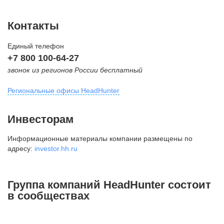
Контакты
Единый телефон
+7 800 100-64-27
звонок из регионов России бесплатный
Региональные офисы HeadHunter
Москва
Инвесторам
внутригородская территория
Информационные материалы компании размещены по
Муниципальный округ Тверской,
адресу:
investor.hh.ru
2-я Брестская ул., д. 48,
помещение 25
+7 495 974-64-27
Группа компаний HeadHunter состоит
+7 495 980-64-27
в сообществах
+7 495 134-92-24
press@hh.ru