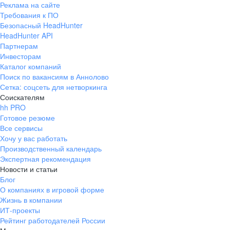
Реклама на сайте
+7 343 226-79-99
Требования к ПО
pr@ural.hh.ru
Безопасный HeadHunter
HeadHunter API
Краснодар
Партнерам
Инвесторам
ул. Янковского, д. 169, 7 этаж,
Каталог компаний
706 каб.
Поиск по вакансиям в Аннолово
+7 861 205-55-57
Сетка: соцсеть для нетворкинга
pr@krd.hh.ru
Соискателям
hh PRO
Готовое резюме
Владивосток
Все сервисы
пер. Ланинский д. 4, офис 3.4
Хочу у вас работать
Производственный календарь
+7 423 202-33-28
Экспертная рекомендация
pr@dv.hh.ru
Новости и статьи
Блог
Новосибирск
О компаниях в игровой форме
Жизнь в компании
ул. Большевистская, д. 35,
ИТ-проекты
помещение 21
Рейтинг работодателей России
+7 383 207-94-64