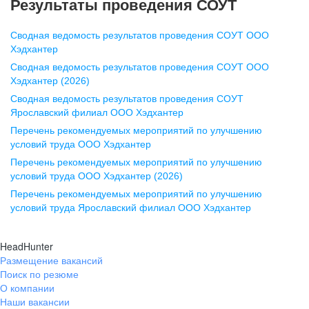
Результаты проведения СОУТ
pr@nn.hh.ru
Сводная ведомость результатов проведения СОУТ ООО
Воронеж
Хэдхантер
Сводная ведомость результатов проведения СОУТ ООО
ул. Комиссаржевской, д. 10,
Хэдхантер (2026)
офис 1212
Сводная ведомость результатов проведения СОУТ
+7 473 280-05-05
Ярославский филиал ООО Хэдхантер
pr@vrn.hh.ru
Перечень рекомендуемых мероприятий по улучшению
условий труда ООО Хэдхантер
Казань
Перечень рекомендуемых мероприятий по улучшению
ул. Спартаковская, д. 2А, этаж 3,
условий труда ООО Хэдхантер (2026)
помещение 15
Перечень рекомендуемых мероприятий по улучшению
условий труда Ярославский филиал ООО Хэдхантер
+7 843 212-12-50
pr@kzn.hh.ru
HeadHunter
Размещение вакансий
Екатеринбург
Поиск по резюме
ул. Боевых Дружин, стр. 20,
О компании
5 этаж, офис 505, 521
Наши вакансии