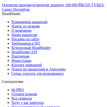
Оператор производственной линии
от
100 000
₽
IKON TYRES,
Санкт-Петербург
HeadHunter
Размещение вакансий
Поиск по резюме
О компании
Наши вакансии
Реклама на сайте
Требования к ПО
Безопасный HeadHunter
HeadHunter API
Партнерам
Инвесторам
Каталог компаний
Поиск по вакансиям в Аннолово
Сетка: соцсеть для нетворкинга
Соискателям
hh PRO
Готовое резюме
Все сервисы
Хочу у вас работать
Производственный календарь