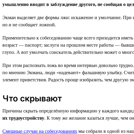
умышленно вводит в заблуждение другого, не сообщая о цел
Экман выделяет две формы лжи: искажение и умолчание. При
но и не сообщает ложной.
Применительно к собеседованию чаще всего приходится иметь 
возраст — паспорт; заслуги на прошлом месте работы — бывш
глупо. А вот умолчать соискатель действительно может о мног
При этом распознать ложь во время интервью довольно трудно
по мнению Экмана, люди «надевают» фальшивую улыбку. Счита
элемент приветствия. Радость проще изобразить, чем другую э
Что скрывают
Причины скрыть определённую информацию у каждого кандида
их трудоустройству
. К тому же желание казаться лучше, чем о
Смешные случаи на собеседованиях
мы собрали в одной из наш