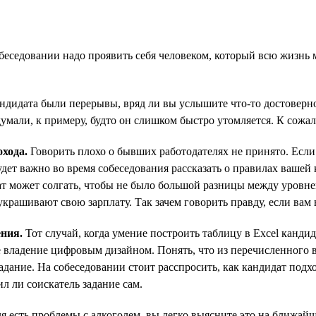
беседовании надо проявить себя человеком, который всю жизнь 
дидата были перерывы, вряд ли вы услышите что-то достоверно
думали, к примеру, будто он слишком быстро утомляется. К сожа
хода.
Говорить плохо о бывших работодателях не принято. Если 
дет важно во время собеседования рассказать о правилах вашей 
идат может солгать, чтобы не было большой разницы между уровн
крашивают свою зарплату. Так зачем говорить правду, если вам 
ния.
Тот случай, когда умение построить таблицу в Excel канд
 владение цифровым дизайном. Понять, что из перечисленного 
адание. На собеседовании стоит расспросить, как кандидат подхо
ил ли соискатель задание сам.
я есть проблемы с алкоголем, вы легко выясните это на ближайш