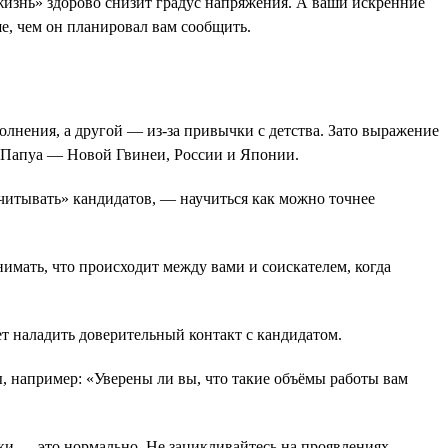
а жизнь» здорово снизит градус напряжения. А ваши искренние
е, чем он планировал вам сообщить.
олнения, а другой — из-за привычки с детства. Зато выражение
ей Папуа — Новой Гвинеи, России и Японии.
считывать» кандидатов, — научиться как можно точнее
мать, что происходит между вами и соискателем, когда
т наладить доверительный контакт с кандидатом.
ы, например: «Уверены ли вы, что такие объёмы работы вам
ки — это нормально. Не зацикливайтесь на проявлениях