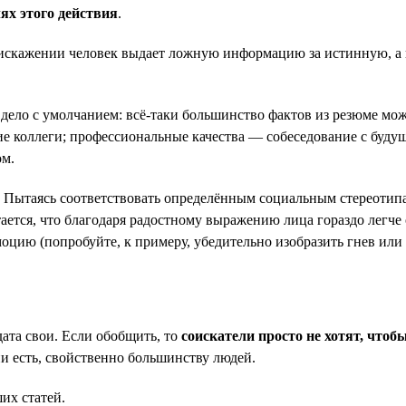
ях этого действия
.
 искажении человек выдает ложную информацию за истинную, 
дело с умолчанием: всё-таки большинство фактов из резюме мо
ие коллеги; профессиональные качества — собеседование с буд
ом.
. Пытаясь соответствовать определённым социальным стереотип
ется, что благодаря радостному выражению лица гораздо легче
моцию (попробуйте, к примеру, убедительно изобразить гнев ил
та свои. Если обобщить, то
соискатели просто не хотят, что
ни есть, свойственно большинству людей.
их статей.