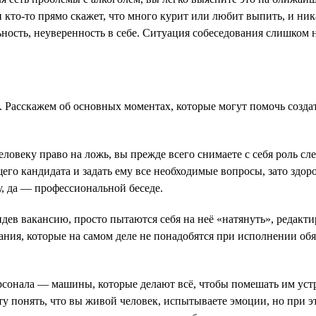
и кто-то прямо скажет, что много курит или любит выпить, и ни
льность, неуверенность в себе. Ситуация собеседования слишком
. Расскажем об основных моментах, которые могут помочь созда
человеку право на ложь, вы прежде всего снимаете с себя роль с
его кандидата и задать ему все необходимые вопросы, зато здор
у, да — профессиональной беседе.
видев вакансию, просто пытаются себя на неё «натянуть», редак
ания, которые на самом деле не понадобятся при исполнении об
сонала — машины, которые делают всё, чтобы помешать им устро
у понять, что вы живой человек, испытываете эмоции, но при э