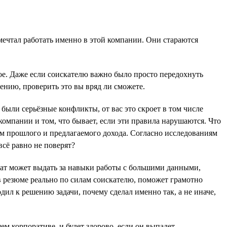
мечтал работать именно в этой компании. Они стараются
е. Даже если соискателю важно было просто передохнуть
лению, проверить это вы вряд ли сможете.
были серьёзные конфликты, от вас это скроет в том числе
компании и том, что бывает, если эти правила нарушаются. Что
ем прошлого и предлагаемого дохода. Согласно исследованиям
всё равно не поверят?
идат может выдать за навыки работы с большими данными,
в резюме реально по силам соискателю, поможет грамотно
дил к решению задачи, почему сделал именно так, а не иначе,
ем корпоративе, и будет здорово, если он выпадет