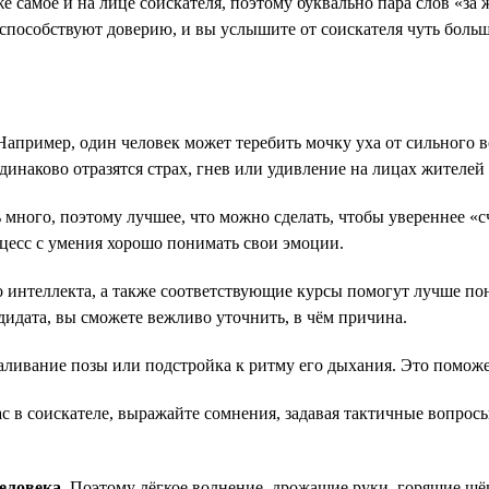
же самое и на лице соискателя, поэтому буквально пара слов «з
способствуют доверию, и вы услышите от соискателя чуть больш
Например, один человек может теребить мочку уха от сильного в
одинаково отразятся страх, гнев или удивление на лицах жител
 много, поэтому лучшее, что можно сделать, чтобы увереннее «
оцесс с умения хорошо понимать свои эмоции.
интеллекта, а также соответствующие курсы помогут лучше пони
дидата, вы сможете вежливо уточнить, в чём причина.
аливание позы или подстройка к ритму его дыхания. Это поможе
вас в соискателе, выражайте сомнения, задавая тактичные вопрос
человека
. Поэтому лёгкое волнение, дрожащие руки, горящие щё