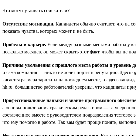
Что могут утаивать соискатели?
Отсутствие мотивации.
Кандидаты обычно считают, что на со
показать чувства, которых может и не быть.
Пробелы в карьере.
Если между разными местами работы у кан
несколько месяцев, он может скрыть этот факт, чтобы вы не по
Причины увольнения с прошлого места работы и уровень до
и сама компания — никто не хочет портить репутацию. Здесь бу
касается размера зарплаты на последнем месте, то здесь канд
hh.ru, большинство работодателей уверены, что кандидаты приу
Профессиональные навыки и знание программного обеспече
а основы пользования графическим редактором — за уверенное
составленное вместе с руководителем подразделения тестовое з
что ему помогло в работе. Так вам будет проще понять, выполн
Негативные качества и вредные привычки.
Если у соискател