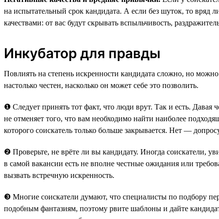
на испытательный срок кандидата. А если без шуток, то вряд л
качествами: от вас будут скрывать вспыльчивость, раздражите
Инкубатор для правды
Повлиять на степень искренности кандидата сложно, но можно
настолько честен, насколько он может себе это позволить.
❶ Следует принять тот факт, что люди врут. Так и есть. Давая 
не отменяет того, что вам необходимо найти наиболее подходящ
которого соискатель только больше закрывается. Нет — допрос
❷ Проверьте, не врёте ли вы кандидату. Иногда соискатели, у
в самой вакансии есть не вполне честные ожидания или требов
вызвать встречную искренность.
❸ Многие соискатели думают, что специалисты по подбору пер
подобным фантазиям, поэтому рвите шаблоны и дайте кандидат