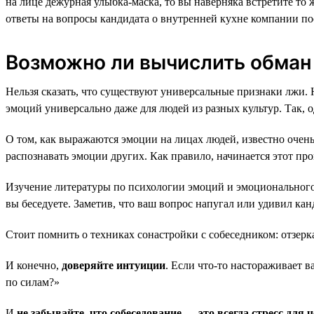
на лице дежурная улыбка-маска, то вы наверняка встретите то 
ответы на вопросы кандидата о внутренней кухне компании по
Возможно ли вычислить обман
Нельзя сказать, что существуют универсальные признаки лжи. 
эмоций универсально даже для людей из разных культур. Так, 
О том, как выражаются эмоции на лицах людей, известно очень
распознавать эмоции других. Как правило, начинается этот пр
Изучение литературы по психологии эмоций и эмоционального 
вы беседуете. Заметив, что ваш вопрос напугал или удивил кан
Стоит помнить о техниках сонастройки с собеседником: отзерк
И конечно,
доверяйте интуиции
. Если что-то настораживает 
по силам?»
И
не забывайте, что собеседование — это всегда стресс для 