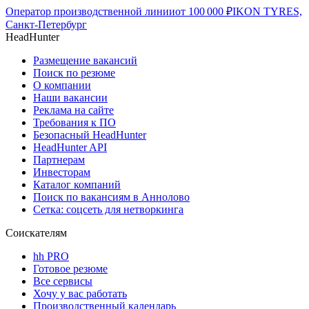
Оператор производственной линии
от
100 000
₽
IKON TYRES,
Санкт-Петербург
HeadHunter
Размещение вакансий
Поиск по резюме
О компании
Наши вакансии
Реклама на сайте
Требования к ПО
Безопасный HeadHunter
HeadHunter API
Партнерам
Инвесторам
Каталог компаний
Поиск по вакансиям в Аннолово
Сетка: соцсеть для нетворкинга
Соискателям
hh PRO
Готовое резюме
Все сервисы
Хочу у вас работать
Производственный календарь