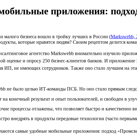
 мобильные приложения: подхо
и малого бизнеса вошло в тройку лучших в России (
Markswebb, 
одукты, которые нравятся людям? Своим рецептом делится кома
консалтинговое агентство Markswebb внимательно изучило прило
ной оценке и опросу 250 бизнес-клиентов банков. И приложение 
ля ИП, не имеющих сотрудников. Также оно стало лучшим на эта
webb не было целью ИТ-команды ПСБ. Но оно стало прямым следс
т на конечный результат и опыт пользователей, и свободен в ул
очие процессы отлажены, что позволяет быстро и качественно в
ыстро внедрять в продукты передовые технологии (часто первыми