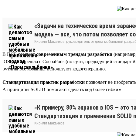
«Задачи на техническое время заране
модуль — все, что потом позволяет с
Кирилл Маканков, руководитель отдела мобильной разра
В ПСБ следуют
современным трендам разработки
(например,
iOS уже перешла с CocoaPods (по сути, предыдущий стандарт i
рутины все команды используют кодогенерацию.
Стандартизация практик разработки
позволяет не изобретать
А принципы SOLID помогают сделать код более гибким.
«К примеру, 80% экранов в iOS — это 
Стандартизация и применение SOLID 
Кирилл Маканков