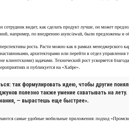
 сотрудник видит, как сделать продукт лучше, он может предло
ений, например, по внедрению async/await, были предложены и 
ерспективы роста. Расти можно как в рамках менеджерского кар
и-наставниками, архитекторами или перейти в отдел управления
е клиентскими) задачами. Технический рост ускоряется благод
ероприятиях и публикуется на «Хабре».
ся: так формулировать идею, чтобы другие понял
джунов полезно также умение схватывать на лету. 
нания, — вырастешь еще быстрее».