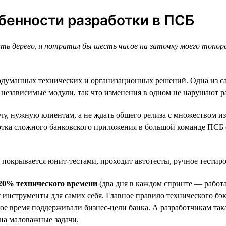
обенности разработки в ПСБ
ить дерево, я потратил бы шесть часов на заточку моего топор
продуманных технических и организационных решений. Одна из 
 независимые модули, так что изменения в одном не нарушают р
у, нужную клиентам, а не ждать общего релиза с множеством из
отка сложного банковского приложения в большой команде ПСБ с
 покрывается юнит-тестами, проходит автотесты, ручное тестиро
20% технического времени
(два дня в каждом спринте — работа
т инструменты для самих себя. Главное правило технического б
ское время поддерживали бизнес-цели банка. А разработчикам та
 на маловажные задачи.