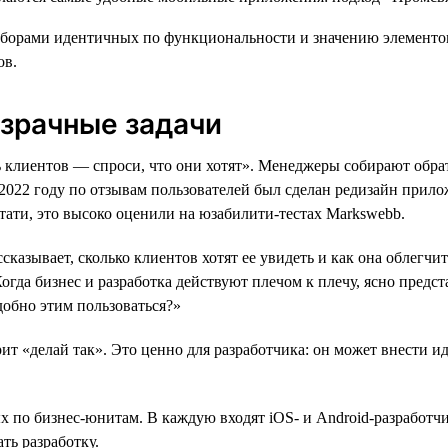
орами идентичных по функциональности и значению элементов. 
ов.
озрачные задачи
клиентов — спроси, что они хотят». Менеджеры собирают обрат
2022 году по отзывам пользователей был сделан редизайн прил
тати, это высоко оценили на юзабилити-тестах Markswebb.
ссказывает, сколько клиентов хотят ее увидеть и как она облегч
гда бизнес и разработка действуют плечом к плечу, ясно предст
добно этим пользоваться?»
орит «делай так». Это ценно для разработчика: он может внести и
 по бизнес-юнитам. В каждую входят iOS- и Android-разработчи
ть разработку.