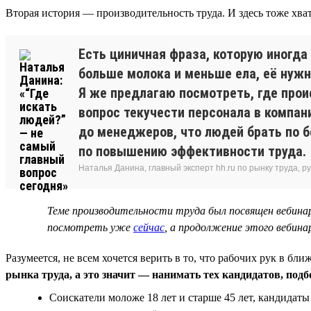
Вторая история — производительность труда. И здесь тоже хва
Есть циничная фраза, которую иногда
больше молока и меньше ела, её нужно
Я же предлагаю посмотреть, где прои
вопрос текучести персонала в компа
до менеджеров, что людей брать по 
по повышению эффективности труда.
Наталья Данина, главный эксперт hh.ru по рынку труда,
Теме производительности труда был посвящен вебин
посмотреть уже
сейчас
, а продолжение этого вебин
Разумеется, не всем хочется верить в то, что рабочих рук в 
рынка труда, а это значит — нанимать тех кандидатов, под
Соискатели моложе 18 лет и старше 45 лет, кандидат