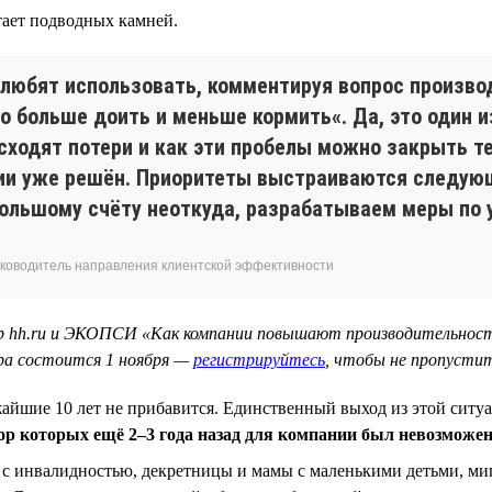
тает подводных камней.
 любят использовать, комментируя вопрос произво
 больше доить и меньше кормить«. Да, это один из
сходят потери и как эти пробелы можно закрыть те
нии уже решён. Приоритеты выстраиваются следую
большому счёту неоткуда, разрабатываем меры по
 руководитель направления клиентской эффективности
ар hh.ru и ЭКОПСИ «Как компании повышают производительност
ара состоится 1 ноября —
регистрируйтесь
, чтобы не пропустит
ближайшие 10 лет не прибавится. Единственный выход из этой сит
бор которых ещё 2–3 года назад для компании был невозможе
ы с инвалидностью, декретницы и мамы с маленькими детьми, ми