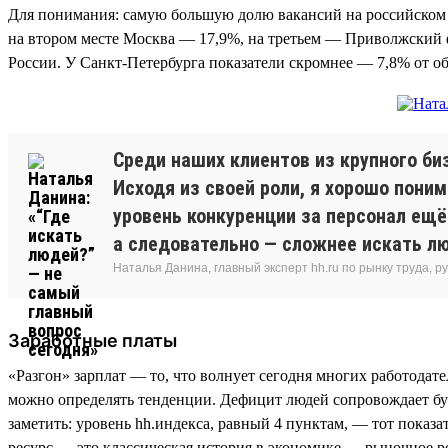
Для понимания: самую большую долю вакансий на российском 
на втором месте Москва — 17,9%, на третьем — Приволжский ф
России. У Санкт-Петербурга показатели скромнее — 7,8% от о
Среди наших клиентов из крупного би
Исходя из своей роли, я хорошо поним
уровень конкуренции за персонал ещё
а следовательно — сложнее искать лю
Наталья Данина, главный эксперт hh.ru по рынку труда,
Заработные платы
«Разгон» зарплат — то, что волнует сегодня многих работодат
можно определять тенденции. Дефицит людей сопровождает бур
заметить: уровень hh.индекса, равный 4 пунктам, — тот показ
ресурс — это классическая история в экономике — рыночное р