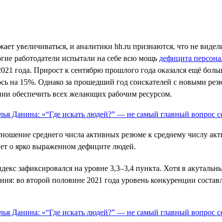
ает увеличиваться, и аналитики hh.ru признаются, что не виде
ногие работодатели испытали на себе всю мощь
дефицита персона
2021 года. Прирост к сентябрю прошлого года оказался ещё боль
лось на 15%. Однако за прошедший год соискателей с новыми рез
оянии обеспечить всех желающих рабочим ресурсом.
тношение среднего числа активных резюме к среднему числу акти
вует о ярко выраженном дефиците людей.
ндекс зафиксировался на уровне 3,3–3,4 пункта. Хотя в акутал
ия: во второй половине 2021 года уровень конкуренции составля