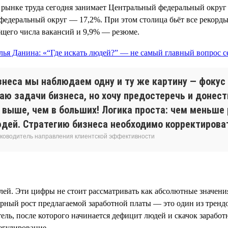
рынке труда сегодня занимает Центральный федеральный округ 
едеральный округ — 17,2%. При этом столица бьёт все рекорды
бщего числа вакансий и 9,9% — резюме.
знеса мы наблюдаем одну и ту же картину — фокус 
аю задачи бизнеса, но хочу предостеречь и донест
 выше, чем в больших! Логика проста: чем меньше 
дей. Стратегию бизнеса необходимо корректироват
 руководитель направления клиентской эффективности
елей. Эти цифры не стоит рассматривать как абсолютные значения
ный рост предлагаемой заработной платы — это один из трендо
атель, после которого начинается дефицит людей и скачок зарабо
егулирование.