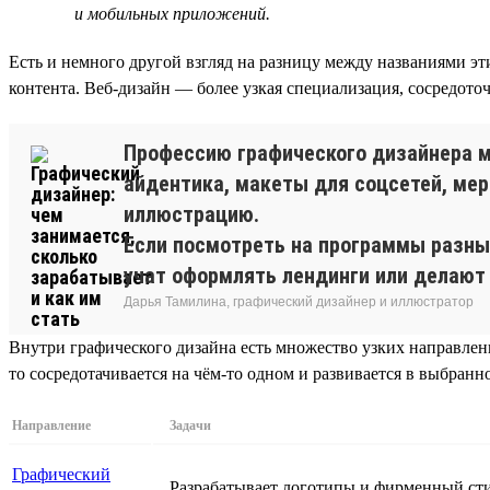
и мобильных приложений.
Есть и немного другой взгляд на разницу между названиями эт
контента. Веб-дизайн — более узкая специализация, сосредото
Профессию графического дизайнера мо
айдентика, макеты для соцсетей, мер
иллюстрацию.
Если посмотреть на программы разных 
учат оформлять лендинги или делают 
Дарья Тамилина, графический дизайнер и иллюстратор
Внутри графического дизайна есть множество узких направлен
то сосредотачивается на чём-то одном и развивается в выбранн
Направление
Задачи
Графический
Разрабатывает логотипы и фирменный стил