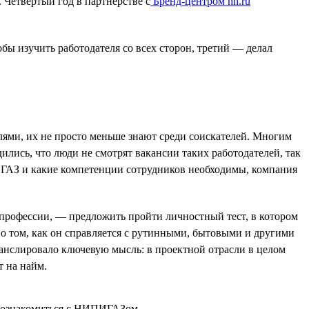
 Четвёртый год в партнёрстве с
Бренд-центром hh.ru
тобы изучить работодателя со всех сторон, третий — делал
лями, их не просто меньше знают среди соискателей. Многим
ись, что люди не смотрят вакансии таких работодателей, так
ИГАЗ и какие компетенции сотрудников необходимы, компания
 профессии, — предложить пройти личностный тест, в котором
о том, как он справляется с рутинными, бытовыми и другими
ранслировало ключевую мысль: в проектной отрасли в целом
т на найм.
е познакомиться с НИПИГАЗом.