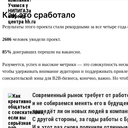
Как это сработало
Результаты этого проекта стали рекордными за все четыре год
2606
человек увидели проект.
85%
доигравших перешли на вакансии.
Разумеется, успех и высокие метрики — это совокупность нес
чтобы удерживать внимание аудитории и поддерживать привле
соискательской зоны для B2B-бизнеса, конечно, важно. Но чт
Современный рынок требует от работ
и не собираемся менять его в будуще
приведёт ли он новых людей в компани
С другой стороны, за годы работы с 
И в этот раз снова получили отличные