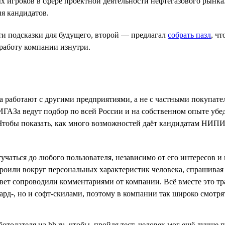
 игроков в сфере проектной деятельности нефтегазового рынка.
я кандидатов.
ти подсказки для будущего, второй — предлагал
собрать пазл
, ч
аботу компании изнутри.
а работают с другими предприятиями, а не с частными покупате
За ведут подбор по всей России и на собственном опыте убедил
 Чтобы показать, как много возможностей даёт кандидатам НИП
чаться до любого пользователя, независимо от его интересов и
роили вокруг персональных характеристик человека, спрашивая 
вет сопроводили комментариями от компании. Всё вместе это т
рд-, но и софт-скилами, поэтому в компании так широко смотря
отодателя на hh.ru, чтобы, пройдя тест, человек мог ещё лучш