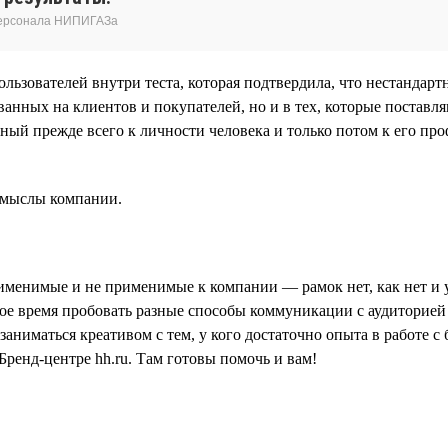
 персонала НИПИГАЗа
пользователей внутри теста, которая подтвердила, что нестанд
анных на клиентов и покупателей, но и в тех, которые поставля
ый прежде всего к личности человека и только потом к его пр
 смыслы компании.
именимые и не применимые к компании — рамок нет, как нет и 
е время пробовать разные способы коммуникации с аудиторией и
 заниматься креативом с тем, у кого достаточно опыта в работе
Бренд-центре hh.ru. Там готовы помочь и вам!