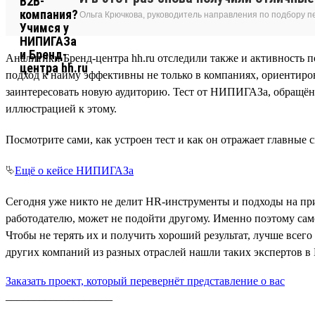
Ольга Крючкова, руководитель направления по подбору
Аналитики Бренд-центра hh.ru отследили также и активность 
подход к найму эффективны не только в компаниях, ориентиров
заинтересовать новую аудиторию. Тест от НИПИГАЗа, обращённ
иллюстрацией к этому.
Посмотрите сами, как устроен тест и как он отражает главные
⮱
Ещё о кейсе НИПИГАЗа
Сегодня уже никто не делит HR-инструменты и подходы на пр
работодателю, может не подойти другому. Именно поэтому само
Чтобы не терять их и получить хороший результат, лучше всего
других компаний из разных отраслей нашли таких экспертов в 
Заказать проект, который перевернёт представление о вас
___________________