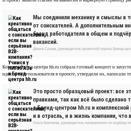
Мы соединили механику и смыслы в т
от соискателей. А дополнительным ин
бренд работодателя в общем и подчё
вакансий.
Диана Сухова, руководитель проектной группы Бренд-цен
Команда Бренд-центра hh.ru собрала готовый концепт и запусти
идею и путь пользователя в проекте, утвердили их, написали т
Это просто образцовый проект: все э
правками, так как всё было сделано 
с Бренд-центром hh.ru и комплексной
и в отрасль, и в жизнь компании, чт
Ольга Крючкова, руководитель направления по подбору