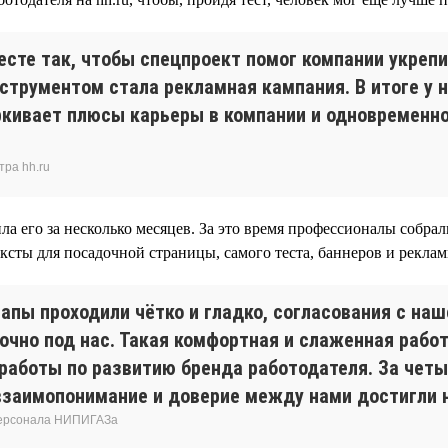
есте так, чтобы спецпроект помог компании укреп
струментом стала рекламная кампания. В итоге у н
ркивает плюсы карьеры в компании и одновременно
тра hh.ru
ла его за несколько месяцев. За это время профессионалы собра
ексты для посадочной страницы, самого теста, баннеров и реклам
тапы проходили чётко и гладко, согласования с н
точно под нас. Такая комфортная и слаженная работ
 работы по развитию бренда работодателя. За четы
о взаимопонимание и доверие между нами достигли
 персонала НИПИГАЗа