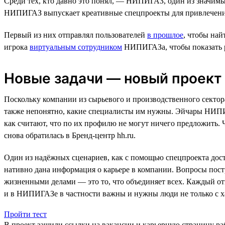
Среди тех, кто давно это понял, — НИПИГАЗ, один из значимых
НИПИГАЗ выпускает креативные спецпроекты для привлечени
Первый из них отправлял пользователей
в прошлое
, чтобы най
игрока
виртуальным сотрудником
НИПИГАЗа, чтобы показать р
Новые задачи — новый проект
Поскольку компании из сырьевого и производственного сектор
также непонятно, какие специалисты им нужны. Эйчары НИПИГА
как считают, что по их профилю не могут ничего предложить.
снова обратилась в Бренд-центр hh.ru.
Один из надёжных сценариев, как с помощью спецпроекта досту
нативно дана информация о карьере в компании. Вопросы пост
жизненными делами — это то, что объединяет всех. Каждый от
и в НИПИГАЗе в частности важны и нужны люди не только с ха
Пройти тест
В проект зашили ссылки на вакансии и карьерную страницу раб