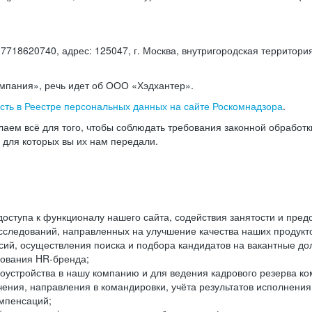
18620740, адрес: 125047, г. Москва, внутригородская территория
омпания», речь идет об ООО «Хэдхантер».
есть в Реестре персональных данных на сайте Роскомнадзора
.
аем всё для того, чтобы соблюдать требования законной обработ
, для которых вы их нам передали.
ступа к функционалу нашего сайта, содействия занятости и пред
следований, направленных на улучшение качества наших продуктов
ий, осуществления поиска и подбора кандидатов на вакантные дол
ования HR-бренда;
оустройства в нашу компанию и для ведения кадрового резерва ко
чения, направления в командировки, учёта результатов исполнени
омпенсаций;