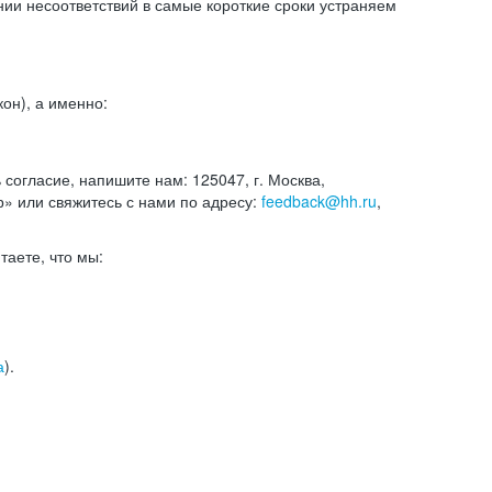
и несоответствий в самые короткие сроки устраняем
он), а именно:
ь согласие, напишите нам: 125047, г. Москва,
р» или свяжитесь с нами по адресу:
feedback@hh.ru
,
итаете, что мы:
а
).