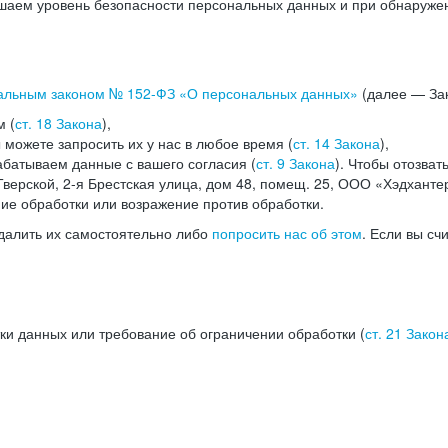
аем уровень безопасности персональных данных и при обнаружени
альным законом №
152-ФЗ
«О персональных данных»
(далее — Зак
м (
ст. 18 Закона
),
можете запросить их у нас в любое время (
ст. 14 Закона
),
абатываем данные с вашего согласия (
ст. 9 Закона
). Чтобы отозват
верской, 2-я Брестская улица, дом 48, помещ. 25, ООО «Хэдханте
ние обработки или возражение против обработки.
далить их самостоятельно либо
попросить нас об этом
. Если вы сч
ки данных или требование об ограничении обработки (
ст. 21 Закон