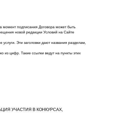
 на момент подписания Договора может быть
мещения новой редакции Условий на Сайте
 услуги. Эти заголовки дают названия разделам,
о из цифр. Такие ссылки ведут на пункты этих
антер», ИНН 7718620740, адрес: 125047,
одская территория Муниципальный округ
я улица, дом 48, помещ. 25
ых резюме с предложениями Соискателей
АЦИЯ УЧАСТИЯ В КОНКУРСАХ,
тра контактной информации Соискателя
тор сайтов: hh.ru, talantix.ru и других
 из Типов регистраций.
луг