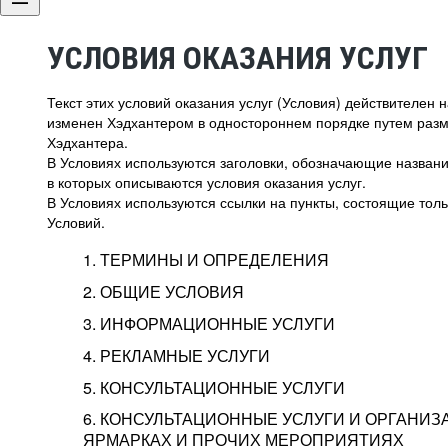
УСЛОВИЯ ОКАЗАНИЯ УСЛУГ
Текст этих условий оказания услуг (Условия) действителен
изменен Хэдхантером в одностороннем порядке путем раз
Хэдхантера.
В Условиях используются заголовки, обозначающие название
в которых описываются условия оказания услуг.
В Условиях используются ссылки на пункты, состоящие тольк
Условий.
1. ТЕРМИНЫ И ОПРЕДЕЛЕНИЯ
2. ОБЩИЕ УСЛОВИЯ
3. ИНФОРМАЦИОННЫЕ УСЛУГИ
1.1. Хэдхантер, или
Хэдхантер, ООО «Хэдх
4. РЕКЛАМНЫЕ УСЛУГИ
HeadHunter, или
г. Москва, внутригор
2.1. Типы и статусы регистрации
5. КОНСУЛЬТАЦИОННЫЕ УСЛУГИ
Исполнитель
Тверской,
2-я
Брестска
Типы регистрации
3.1. Предоставление доступа к базе данн
2.2. Активация услуг
6. КОНСУЛЬТАЦИОННЫЕ УСЛУГИ И ОРГАНИЗ
о трудоустройстве с возможностью просмо
Описание и активация
ЯРМАРКАХ И ПРОЧИХ МЕРОПРИЯТИЯХ
Хэдхантер — администра
2.1.1. Заказчику может быть присвоен один
4.0. Общие условия оказания рекламных ус