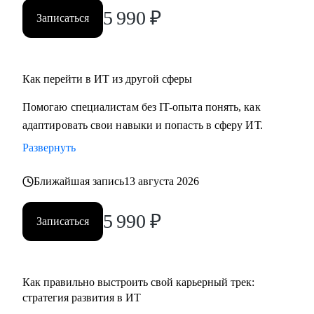
ты новичок и только определяешься с выбором, я проведу
5 990
₽
Записаться
для тебя обзор на самые востребованные профессии в
сфере ИТ, расскажу про лайфхаки и особенности работы.
Как перейти в ИТ из другой сферы
Помогаю специалистам без IT-опыта понять, как
адаптировать свои навыки и попасть в сферу ИТ.
Развернуть
Ближайшая запись
13 августа 2026
5 990
₽
Записаться
Как правильно выстроить свой карьерный трек:
стратегия развития в ИТ