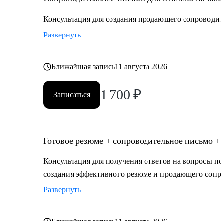
• медицина (не фарма)
• образование
Консультация для создания продающего сопроводи
• психология
Развернуть
• бьюти-индустрия (индустрия красоты)
• HR ( управление персоналом)
• административный персонал
Ближайшая запись
11 августа 2026
• продажи
1 700
₽
• спорт
Записаться
• HoReCa (индустрия гостеприимства)
• туризм
Готовое резюме + сопроводительное письмо +
Консультация для получения ответов на вопросы по
создания эффективного резюме и продающего сопр
Развернуть