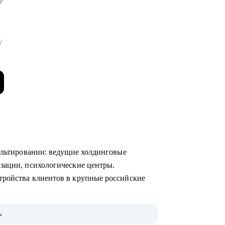
/
сультировании: ведущие холдинговые
изации, психологические центры.
тройства клиентов в крупные российские
ю, что ищут работодатели, с моей помощью
ь