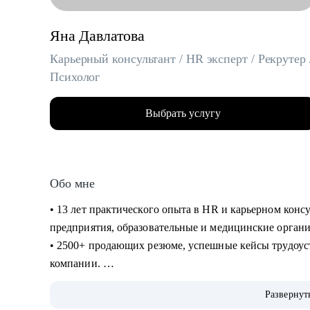
Яна Давлатова
Карьерный консультант / HR эксперт / Рекрутер 
Психолог
Выбрать услугу
Обо мне
• 13 лет практического опыта в HR и карьерном кон
предприятия, образовательные и медицинские орган
• 2500+ продающих резюме, успешные кейсы трудоус
компании.
• Имею опыт нанимающего руководителя и точно зна
Развернут
вы сможете посмотреть на себя «глазами рекрутера».