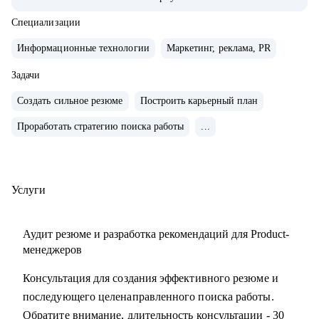
• Управляла портфелем из 30 продуктов.
• Помогаю стартапам.
Специализации
Информационные технологии
Маркетинг, реклама, PR
С чем помогу:
• Проверить ваши скиллы и разработать план роста.
Задачи
• Подготовить к собеседованиям, тестовым и самой работе.
Создать сильное резюме
Построить карьерный план
• Найти ваши точки роста и оптимальное применение
Проработать стратегию поиска работы
...
ваших текущих скиллов.
• Построить или доработать стратегию продукта.
• Понять, что делать дальше, если появилась идея продукта
• Найти зону кратного роста для вашего продукта, помочь
Услуги
посчитать рынок.
• Определить слабые места и минимизировать риски
Аудит резюме и разработка рекомендаций для Product-
вашего продукта и бизнеса
менеджеров
Консультация для создания эффективного резюме и
Кому могу помочь:
последующего целенаправленного поиска работы.
• Начинающим карьеру продакта.
Обратите внимание, длительность консультации - 30
• Профессионалам из смежных отраслей (маркетинг,