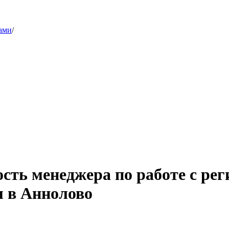
ами
/
ость менеджера по работе с 
м в Аннолово