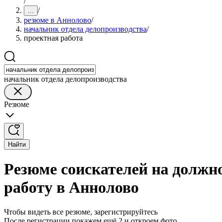
/
/
...
резюме в Аннолово
/
начальник отдела делопроизводства
/
проектная работа
начальник отдела делопроизводства
Резюме
Найти
Резюме соискателей на должн
работу в Аннолово
Чтобы видеть все резюме, зарегистрируйтесь
После регистрации покажем ещё 2 и откроем фото