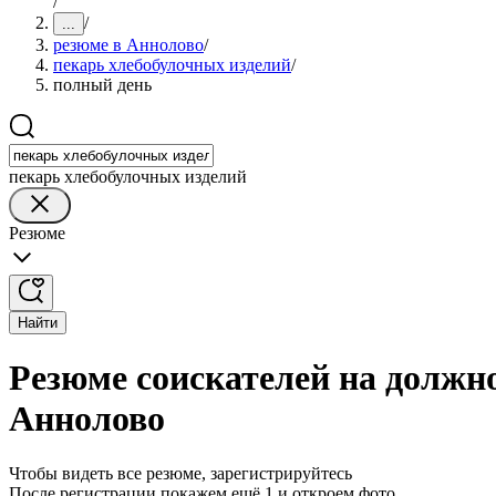
/
/
...
резюме в Аннолово
/
пекарь хлебобулочных изделий
/
полный день
пекарь хлебобулочных изделий
Резюме
Найти
Резюме соискателей на должн
Аннолово
Чтобы видеть все резюме, зарегистрируйтесь
После регистрации покажем ещё 1 и откроем фото