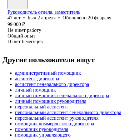
Руководитель отдела, заместитель
47
лет
•
Был
2 апреля
•
Обновлено
20 февраля
99 000
₽
Не ищет работу
Общий опыт
16
лет
6
месяцев
Другие пользователи ищут
административный помощник
ассистент директора
ассистент генерального директора
личный помощник
личный помощник генерального директора
личный помощник руководителя
персональный ассистент
персональный ассистент генерального директора
персональный ассистент руководителя
помощник коммерческого директора
помощник руководителя
помощник управляющего