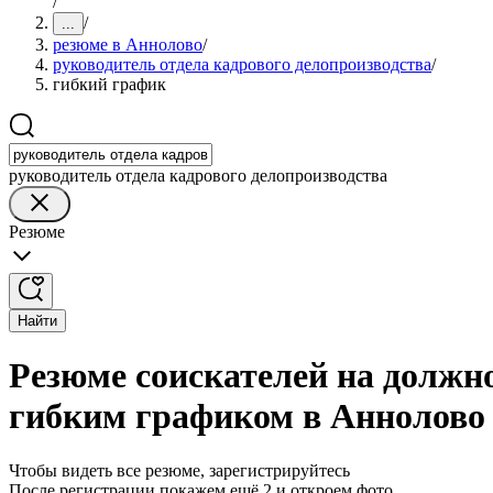
/
/
...
резюме в Аннолово
/
руководитель отдела кадрового делопроизводства
/
гибкий график
руководитель отдела кадрового делопроизводства
Резюме
Найти
Резюме соискателей на должно
гибким графиком в Аннолово
Чтобы видеть все резюме, зарегистрируйтесь
После регистрации покажем ещё 2 и откроем фото