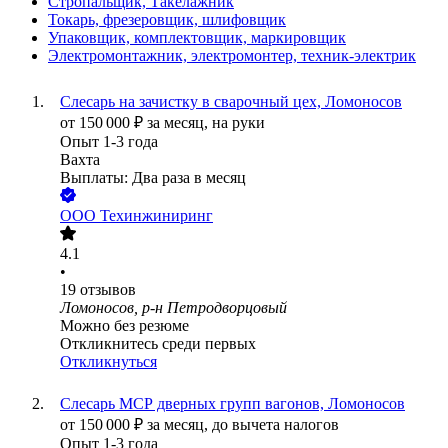
Стропальщик, Такелажник
Токарь, фрезеровщик, шлифовщик
Упаковщик, комплектовщик, маркировщик
Электромонтажник, электромонтер, техник-электрик
Слесарь на зачистку в сварочный цех, Ломоносов
от
150 000
₽
за месяц,
на руки
Опыт 1-3 года
Вахта
Выплаты: Два раза в месяц
ООО
Техинжиниринг
4.1
•
19
отзывов
Ломоносов, р-н Петродворцовый
Можно без резюме
Откликнитесь среди первых
Откликнуться
Слесарь МСР дверных групп вагонов, Ломоносов
от
150 000
₽
за месяц,
до вычета налогов
Опыт 1-3 года