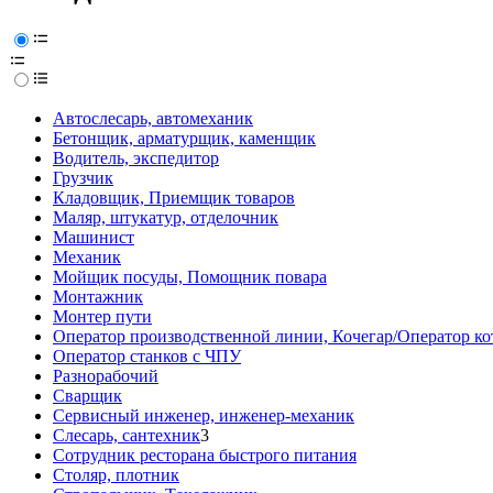
Автослесарь, автомеханик
Бетонщик, арматурщик, каменщик
Водитель, экспедитор
Грузчик
Кладовщик, Приемщик товаров
Маляр, штукатур, отделочник
Машинист
Механик
Мойщик посуды, Помощник повара
Монтажник
Монтер пути
Оператор производственной линии, Кочегар/Оператор ко
Оператор станков с ЧПУ
Разнорабочий
Сварщик
Сервисный инженер, инженер-механик
Слесарь, сантехник
3
Сотрудник ресторана быстрого питания
Столяр, плотник