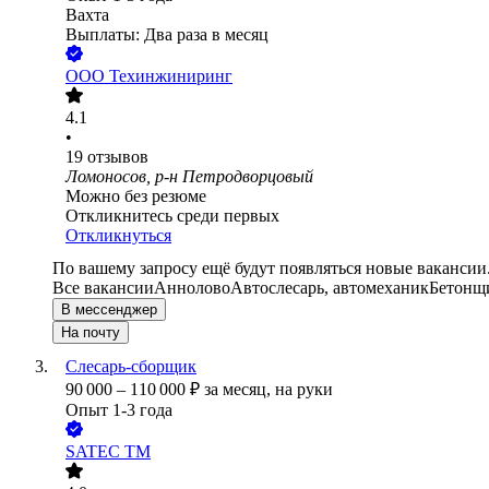
Вахта
Выплаты: Два раза в месяц
ООО
Техинжиниринг
4.1
•
19
отзывов
Ломоносов, р-н Петродворцовый
Можно без резюме
Откликнитесь среди первых
Откликнуться
По вашему запросу ещё будут появляться новые вакансии
Все вакансии
Аннолово
Автослесарь, автомеханик
Бетонщ
В мессенджер
На почту
Слесарь-сборщик
90 000
–
110 000
₽
за месяц,
на руки
Опыт 1-3 года
SATEC TM