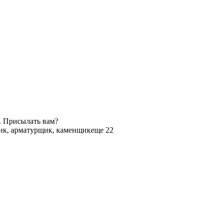
. Присылать вам?
ик, арматурщик, каменщик
еще 22