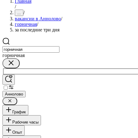
Главная
/
/
...
вакансии в Аннолово
/
горничная
/
за последние три дня
горничная
Аннолово
График
Рабочие часы
Опыт