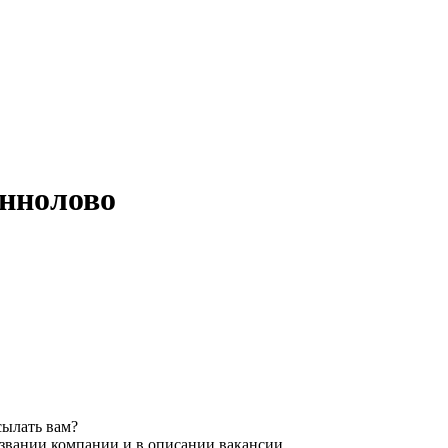
Аннолово
сылать вам?
азвании компании и в описании вакансии