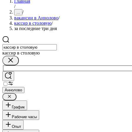
Главная
/
/
...
вакансии в Аннолово
/
кассир в столовую
/
за последние три дня
кассир в столовую
Аннолово
График
Рабочие часы
Опыт