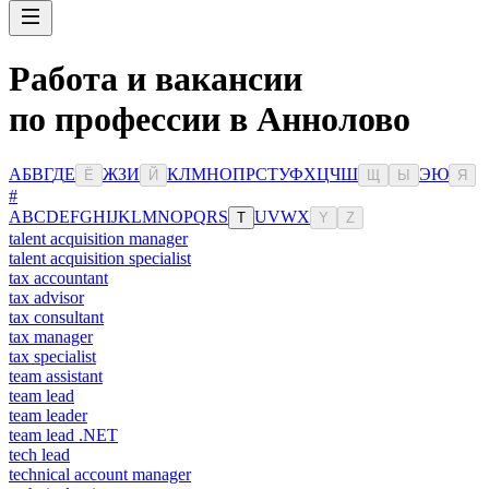
Работа и вакансии
по профессии в Аннолово
А
Б
В
Г
Д
Е
Ж
З
И
К
Л
М
Н
О
П
Р
С
Т
У
Ф
Х
Ц
Ч
Ш
Э
Ю
Ё
Й
Щ
Ы
Я
#
A
B
C
D
E
F
G
H
I
J
K
L
M
N
O
P
Q
R
S
U
V
W
X
T
Y
Z
talent acquisition manager
talent acquisition specialist
tax accountant
tax advisor
tax consultant
tax manager
tax specialist
team assistant
team lead
team leader
team lead .NET
tech lead
technical account manager