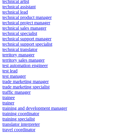
technical artist
technical assistant
technical lead
technical product manager
technical project manager
technical sales manager
technical specialist
technical support manager
technical support specialist
technical translator
territory manager
territory sales manager
test automation engineer
test lead
test manager
trade marketing manager
trade marketing specialist
traffic manager
trainee
trainer
training and development manager
training coordinator
training specialist
translator interpreter
travel coordinator