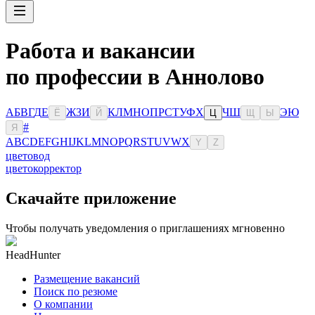
Работа и вакансии
по профессии в Аннолово
А
Б
В
Г
Д
Е
Ж
З
И
К
Л
М
Н
О
П
Р
С
Т
У
Ф
Х
Ч
Ш
Э
Ю
Ё
Й
Ц
Щ
Ы
#
Я
A
B
C
D
E
F
G
H
I
J
K
L
M
N
O
P
Q
R
S
T
U
V
W
X
Y
Z
цветовод
цветокорректор
Скачайте приложение
Чтобы получать уведомления о приглашениях мгновенно
HeadHunter
Размещение вакансий
Поиск по резюме
О компании