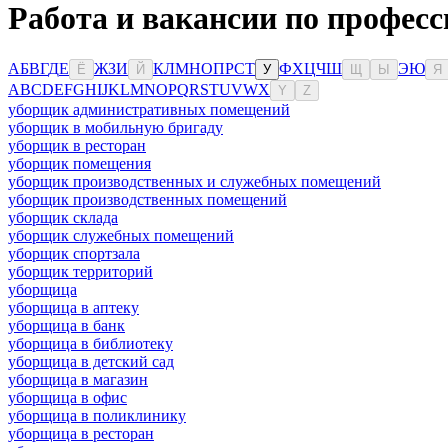
Работа и вакансии по профес
А
Б
В
Г
Д
Е
Ж
З
И
К
Л
М
Н
О
П
Р
С
Т
Ф
Х
Ц
Ч
Ш
Э
Ю
Ё
Й
У
Щ
Ы
Я
A
B
C
D
E
F
G
H
I
J
K
L
M
N
O
P
Q
R
S
T
U
V
W
X
Y
Z
уборщик административных помещений
уборщик в мобильную бригаду
уборщик в ресторан
уборщик помещения
уборщик производственных и служебных помещений
уборщик производственных помещений
уборщик склада
уборщик служебных помещений
уборщик спортзала
уборщик территорий
уборщица
уборщица в аптеку
уборщица в банк
уборщица в библиотеку
уборщица в детский сад
уборщица в магазин
уборщица в офис
уборщица в поликлинику
уборщица в ресторан