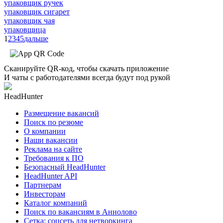
упаковщик ручек
упаковщик сигарет
упаковщик чая
упаковщица
1
2
3
4
5
дальше
Сканируйте QR-код, чтобы скачать приложение
И чаты с работодателями всегда будут под рукой
HeadHunter
Размещение вакансий
Поиск по резюме
О компании
Наши вакансии
Реклама на сайте
Требования к ПО
Безопасный HeadHunter
HeadHunter API
Партнерам
Инвесторам
Каталог компаний
Поиск по вакансиям в Аннолово
Сетка: соцсеть для нетворкинга