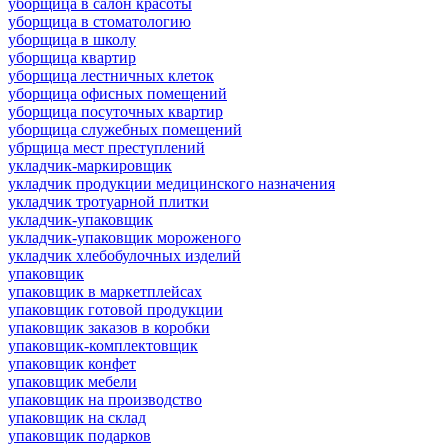
уборщица в салон красоты
уборщица в стоматологию
уборщица в школу
уборщица квартир
уборщица лестничных клеток
уборщица офисных помещений
уборщица посуточных квартир
уборщица служебных помещений
убрщица мест преступлений
укладчик-маркировщик
укладчик продукции медицинского назначения
укладчик тротуарной плитки
укладчик-упаковщик
укладчик-упаковщик мороженого
укладчик хлебобулочных изделий
упаковщик
упаковщик в маркетплейсах
упаковщик готовой продукции
упаковщик заказов в коробки
упаковщик-комплектовщик
упаковщик конфет
упаковщик мебели
упаковщик на производство
упаковщик на склад
упаковщик подарков