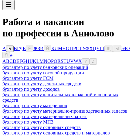
Работа и вакансии
по профессии в Аннолово
А
В
Г
Д
Е
Ж
З
И
К
Л
М
Н
О
П
Р
С
Т
У
Ф
Х
Ц
Ч
Ш
Э
Ю
Б
Ё
Й
Щ
Ы
#
Я
A
B
C
D
E
F
G
H
I
J
K
L
M
N
O
P
Q
R
S
T
U
V
W
X
Y
Z
бухгалтер по учету банковских операций
бухгалтер по учету готовой продукции
бухгалтер по учету ГСМ
бухгалтер по учету денежных средств
бухгалтер по учету доходов
бухгалтер по учету капитальных вложений и основных
средств
бухгалтер по учету материалов
бухгалтер по учету материально-производственных запасов
бухгалтер по учету материальных затрат
бухгалтер по учету МПЗ
бухгалтер по учету основных средств
бухгалтер по учету основных средств и материалов