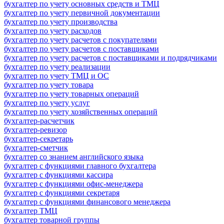
бухгалтер по учету основных средств и ТМЦ
бухгалтер по учету первичной документации
бухгалтер по учету производства
бухгалтер по учету расходов
бухгалтер по учету расчетов с покупателями
бухгалтер по учету расчетов с поставщиками
бухгалтер по учету расчетов с поставщиками и подрядчиками
бухгалтер по учету реализации
бухгалтер по учету ТМЦ и ОС
бухгалтер по учету товара
бухгалтер по учету товарных операций
бухгалтер по учету услуг
бухгалтер по учету хозяйственных операций
бухгалтер-расчетчик
бухгалтер-ревизор
бухгалтер-секретарь
бухгалтер-сметчик
бухгалтер со знанием английского языка
бухгалтер с функциями главного бухгалтера
бухгалтер с функциями кассира
бухгалтер с функциями офис-менеджера
бухгалтер с функциями секретаря
бухгалтер с функциями финансового менеджера
бухгалтер ТМЦ
бухгалтер товарной группы