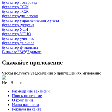
бухгалтер-товаровед
бухгалтер ТСЖ
бухгалтер ТСЖ
бухгалтер-универсал
бухгалтер управленческого учета
бухгалтер (услуги)
бухгалтер УСН
бухгалтер УСНО
бухгалтер-учетчик
бухгалтер филиала
бухгалтер-финансист
В начало
2
3
4
5
6
7
дальше
Скачайте приложение
Чтобы получать уведомления о приглашениях мгновенно
HeadHunter
Размещение вакансий
Поиск по резюме
О компании
Наши вакансии
Реклама на сайте