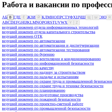
Работа и вакансии по профес
А
Б
Г
Д
Е
Ж
З
И
К
Л
М
Н
О
П
Р
С
Т
У
Ф
Х
Ц
Ч
Ш
Э
Ю
В
Ё
Й
Щ
Ы
Я
A
B
C
D
E
F
G
H
I
J
K
L
M
N
O
P
Q
R
S
T
U
V
W
X
Y
Z
ведущий инженер отдела информационных технологий
ведущий инженер отдела капитального строительства
ведущий инженер ОТК
ведущий инженер по автоматизации
ведущий инженер по автоматизации и диспетчеризации
ведущий инженер по автоматизации тестирования
ведущий инженер по бурению
ведущий инженер по вентиляции и кондиционированию
ведущий инженер по информационной безопасности
ведущий инженер по качеству
ведущий инженер по надзору за строительством
ведущий инженер по наладке и испытаниям
ведущий инженер по охране труда и промышленной безопасно
ведущий инженер по охране труда и технике безопасности
ведущий инженер по планированию
ведущий инженер по подготовке производства
ведущий инженер по пожарной безопасности
ведущий инженер по проектно-сметной работе
ведущий инженер по промышленной безопасности