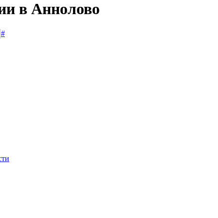
сии в Аннолово
#
сти