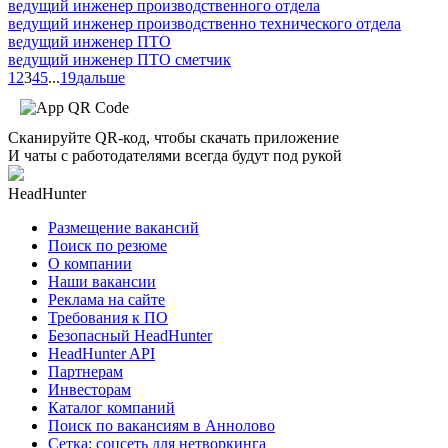
ведущий инженер производственного отдела
ведущий инженер производственно технического отдела
ведущий инженер ПТО
ведущий инженер ПТО сметчик
1
2
3
4
5
...
19
дальше
Сканируйте QR-код, чтобы скачать приложение
И чаты с работодателями всегда будут под рукой
HeadHunter
Размещение вакансий
Поиск по резюме
О компании
Наши вакансии
Реклама на сайте
Требования к ПО
Безопасный HeadHunter
HeadHunter API
Партнерам
Инвесторам
Каталог компаний
Поиск по вакансиям в Аннолово
Сетка: соцсеть для нетворкинга